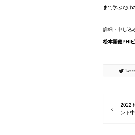
まで学ぶだけ
詳細・申し込
松本開催PH
Tweet
202
ント中