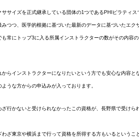
クササイズを正式継承している団体の1つであるPHIピラティス
汲みつつ、医学的根拠に基づいた最新のデータに基づいたエク
でも常にトップ3に入る所属インストラクターの数がその内容
れからインストラクターになりたいという方でも安心な内容と
のような方からの申込みが入っております。
わざ行かないと受けられなかったこの資格が、長野県で受けら
ざわざ東京や横浜まで行って資格を所得する方もいるというこ